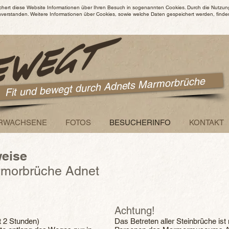
chert diese Website Informationen über Ihren Besuch in sogenannten Cookies. Durch die Nutzun
nverstanden. Weitere Informationen über Cookies, sowie welche Daten gespeichert werden, finden
Fit und bewegt durch Adnets Marmorbrüche
RWACHSENE
FOTOS
BESUCHERINFO
KONTAKT
weise
rmorbrüche Adnet
Achtung!
 2 Stunden)
Das Betreten aller Steinbrüche ist