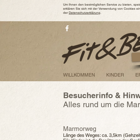
Um Ihnen den bestmöglichen Service zu bieten, spei
erklären Sie sich mit der Verwendung von Cookies ei
der
Datenschutzerklärung
.
WILLKOMMEN
KINDER
E
Besucherinfo & Hin
Alles rund um die Ma
Marmorweg
Länge des Weges: ca. 3,5km (Gehzeit