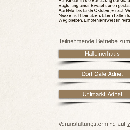
Für Kinder ist die Benützung der Ger
Begleitung eines Erwachsenen gestatt
April/Mai bis Ende Oktober je nach W
Nässe nicht benützen. Eltern haften fu
Weg bleiben. Empfehlenswert ist fes
Teilnehmende Betriebe zum
Halleinerhaus
Dorf Cafe Adnet
Unimarkt Adnet
Veranstaltungstermine auf