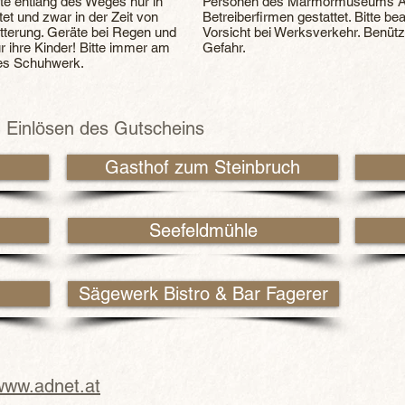
äte entlang des Weges nur in
Personen des Marmormuseums Ad
et und zwar in der Zeit von
Betreiberfirmen gestattet. Bitte be
itterung. Geräte bei Regen und
Vorsicht bei Werksverkehr. Benü
̈r ihre Kinder! Bitte immer am
Gefahr.
tes Schuhwerk.
 Einlösen des Gutscheins
Gasthof zum Steinbruch
Seefeldmühle
Sägewerk Bistro & Bar Fagerer
www.adnet.at