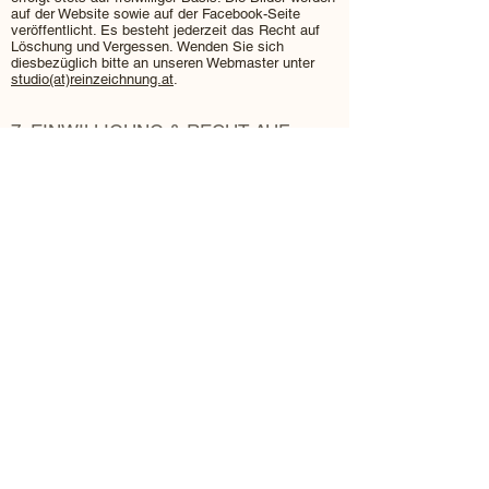
auf der Website sowie auf der Facebook-Seite
veröffentlicht. Es besteht jederzeit das Recht auf
Löschung und Vergessen. Wenden Sie sich
diesbezüglich bitte an unseren Webmaster unter
studio(at)reinzeichnung.at
.
7. EINWILLIGUNG & RECHT AUF
WIDERRUF
Ist für die Verarbeitung Ihrer Daten Ihre Zustimmung
notwendig, verarbeiten wir diese erst nach Ihrer
ausdrücklichen Zustimmung. Grundsätzlich
verarbeiten wir keine Daten minderjähriger Personen
und sind dazu auch nicht befugt. Mit der Abgabe
Ihrer Zustimmung bestätigen Sie, dass Sie das 14.
Lebensjahr vollendet haben oder die Zustimmung
Ihres gesetzlichen Vertreters vorliegt.
Ihre Zustimmung können Sie jederzeit unter
folgender E-Mail Adresse
widerrufen:
gemeinde(at)adnet.at
. In einem solchen
Fall werden die bisher über Sie gespeicherten
Daten anonymisiert und in weiterer Folge lediglich
für statistische Zwecke ohne Personenbezug
weiterverwendet. Mittels des Widerrufs der
Zustimmung wird die Rechtmäßigkeit der aufgrund
der Zustimmung bis zum Widerruf erfolgten
Verarbeitung nicht berührt. ​